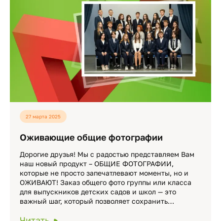
27 марта 2025
Мы используем cookie-файлы и сервисы
Оживающие общие фотографии
аналитики. Продолжая пользоваться сайтом вы
даете согласие на обработку данных,
Дорогие друзья! Мы с радостью представляем Вам
перечисленных в
Политике конфиденциальности
наш новый продукт – ОБЩИЕ ФОТОГРАФИИ,
которые не просто запечатлевают моменты, но и
ОЖИВАЮТ! Заказ общего фото группы или класса
Хорошо
для выпускников детских садов и школ — это
важный шаг, который позволяет сохранить…
Читать