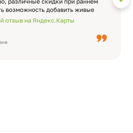
о, различные скидки при раннем
ть возможность добавить живые
ожно смотреть через телефон
й отзыв на Яндекс.Карты
с детьми, воспитателями).
вня