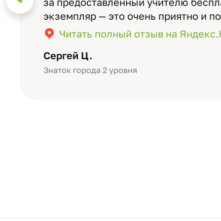
за предоставленный учителю бесп
экземпляр — это очень приятно и п
значимость события. Качество аль
Читать полный отзыв на Яндекс
уровне: плотная бумага, красивый 
Сергей Ц.
Знаток города 2 уровня