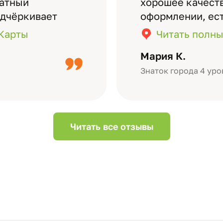
латный
хорошее качеств
одчёркивает
оформлении, ес
бомов на высшем
кадры (потом м
.Карты
Читать полны
дизайн….
короткое видео 
Мария К.
Небольшой…
Знаток города 4 уро
Читать все отзывы