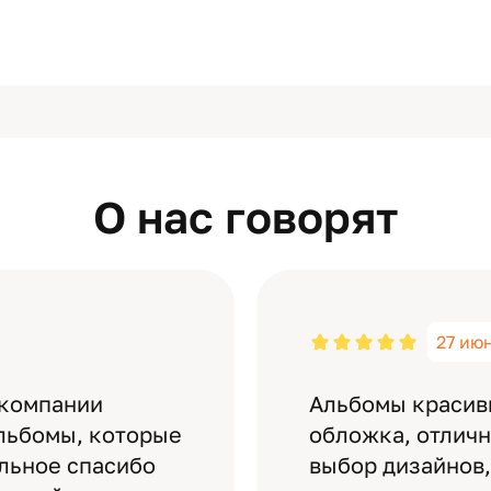
О нас говорят
27 ию
 компании
Альбомы красив
льбомы, которые
обложка, отлич
ельное спасибо
выбор дизайнов,