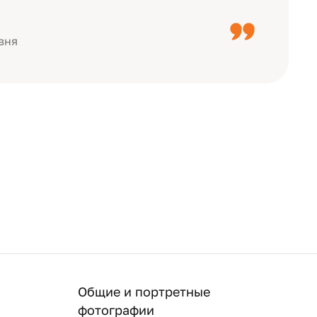
с детьми, воспитателями).
вня
Общие и портретные
фотографии