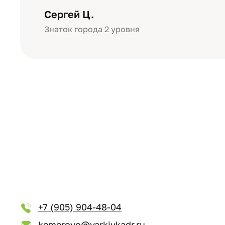
уровне: плотная бумага, красивый 
Сергей Ц.
Знаток города 2 уровня
+7 (905) 904-48-04
kemerovo@yarkiykadr.ru