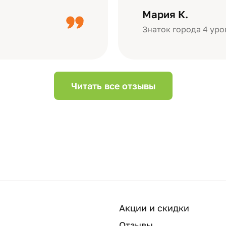
дизайн….
короткое видео 
Мария К.
Небольшой…
Знаток города 4 уро
Читать все отзывы
Акции и скидки
Отзывы