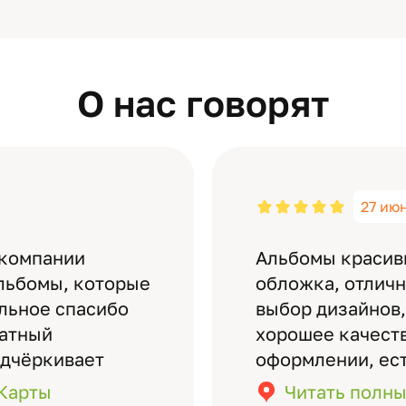
О нас говорят
27 ию
 компании
Альбомы красив
льбомы, которые
обложка, отлич
ельное спасибо
выбор дизайнов,
латный
хорошее качеств
одчёркивает
оформлении, ес
бомов на высшем
кадры (потом м
.Карты
Читать полны