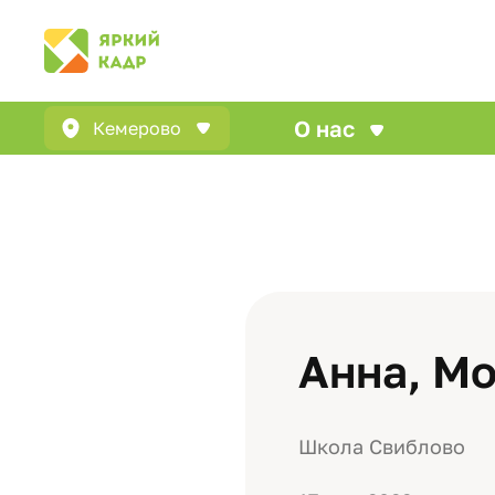
О нас
Кемерово
Анна, М
Школа Свиблово