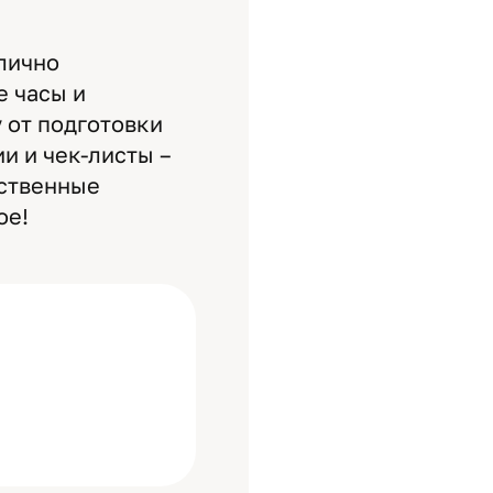
лично
е часы и
у от подготовки
и и чек-листы –
тственные
ое!