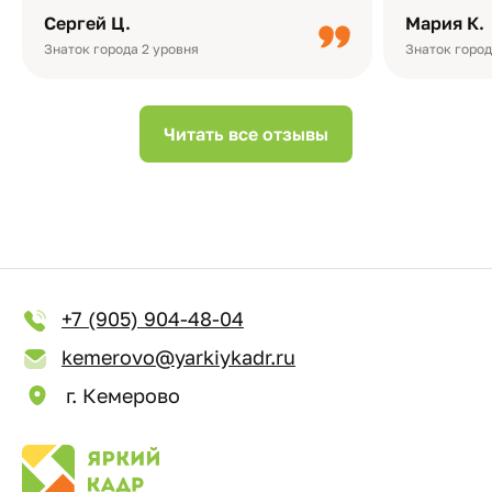
плотная бумага, красивый дизайн….
смотреть ч
Сергей Ц.
Мария К.
видео с де
Небольшо
Знаток города 2 уровня
Знаток город
Читать все отзывы
+7 (905) 904-48-04
kemerovo@yarkiykadr.ru
г. Кемерово