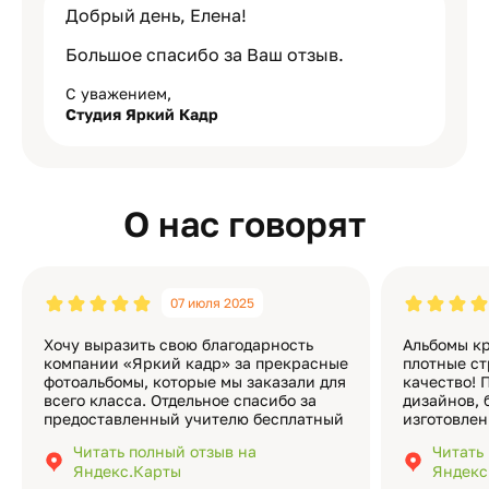
Добрый день, Елена!
Большое спасибо за Ваш отзыв.
С уважением,
Студия Яркий Кадр
О нас говорят
07 июля 2025
Хочу выразить свою благодарность
Альбомы кр
компании «Яркий кадр» за прекрасные
плотные ст
фотоальбомы, которые мы заказали для
качество! 
всего класса. Отдельное спасибо за
дизайнов, 
предоставленный учителю бесплатный
изготовлен
экземпляр — это очень приятно и
различные
Читать полный отзыв на
Читать
подчёркивает значимость события.
оформлени
Яндекс.Карты
Яндекс
Качество альбомов на высшем уровне:
добавить 