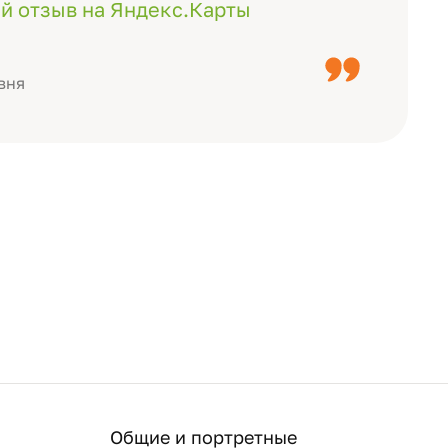
ожно смотреть через телефон
й отзыв на Яндекс.Карты
с детьми, воспитателями).
вня
Общие и портретные