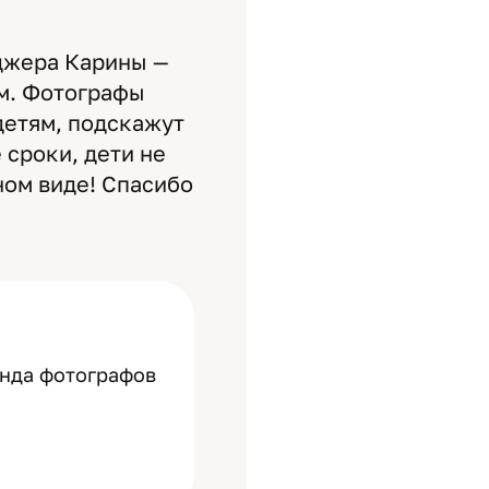
еджера Карины —
м. Фотографы
детям, подскажут
 сроки, дети не
ном виде! Спасибо
анда фотографов