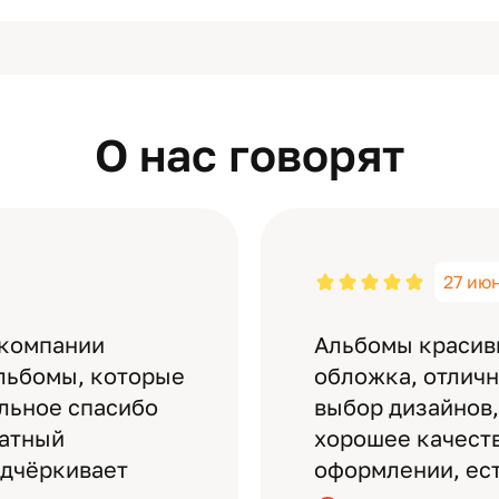
О нас говорят
27 ию
 компании
Альбомы красив
льбомы, которые
обложка, отлич
ельное спасибо
выбор дизайнов,
латный
хорошее качеств
одчёркивает
оформлении, ес