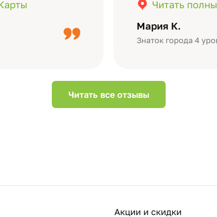
бомов на высшем
кадры (потом м
.Карты
Читать полны
дизайн….
короткое видео 
Мария К.
Небольшой…
Знаток города 4 уро
Читать все отзывы
Акции и скидки