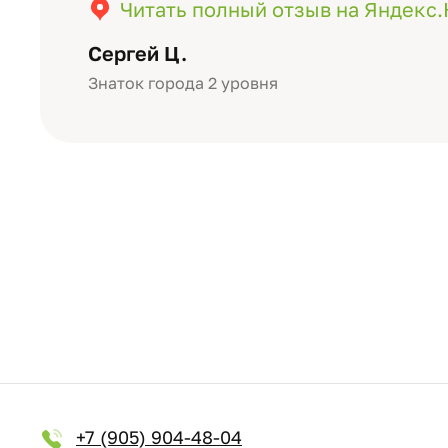
значимость события. Качество аль
Читать полный отзыв на Яндекс
уровне: плотная бумага, красивый 
Сергей Ц.
Знаток города 2 уровня
+7 (905) 904-48-04