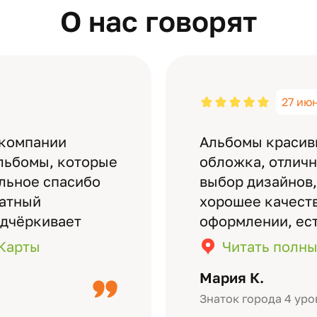
О нас говорят
27 ию
 компании
Альбомы красив
льбомы, которые
обложка, отлич
ельное спасибо
выбор дизайнов,
латный
хорошее качеств
одчёркивает
оформлении, ес
бомов на высшем
кадры (потом м
.Карты
Читать полны
дизайн….
короткое видео 
Мария К.
Небольшой…
Знаток города 4 уро