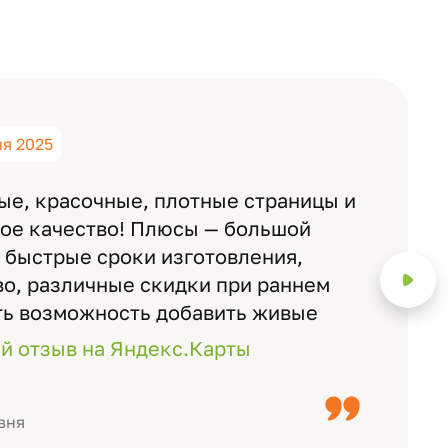
ня 2025
ые, красочные, плотные страницы и
ное качество! Плюсы — большой
 быстрые сроки изготовления,
о, различные скидки при раннем
ть возможность добавить живые
ожно смотреть через телефон
й отзыв на Яндекс.Карты
с детьми, воспитателями).
вня