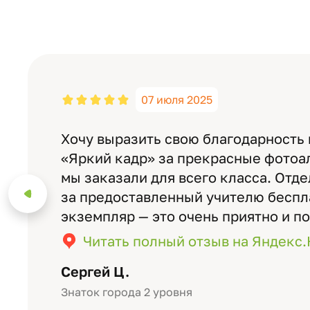
07 июля 2025
Хочу выразить свою благодарность
«Яркий кадр» за прекрасные фотоа
мы заказали для всего класса. Отд
за предоставленный учителю бесп
экземпляр — это очень приятно и п
значимость события. Качество аль
Читать полный отзыв на Яндекс
уровне: плотная бумага, красивый 
Сергей Ц.
Знаток города 2 уровня