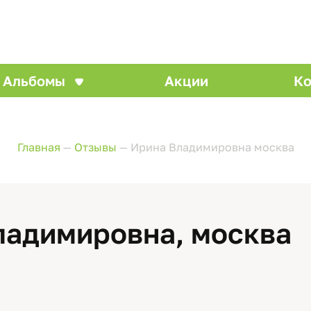
Альбомы
Акции
Ко
Главная
—
Отзывы
—
Ирина Владимировна москва
ладимировна, москва