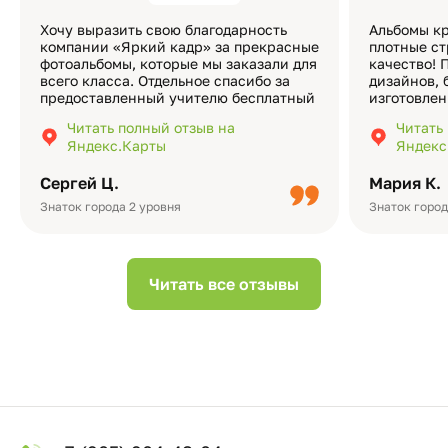
Хочу выразить свою благодарность
Альбомы кр
компании «Яркий кадр» за прекрасные
плотные ст
фотоальбомы, которые мы заказали для
качество! 
всего класса. Отдельное спасибо за
дизайнов, 
предоставленный учителю бесплатный
изготовлен
экземпляр — это очень приятно и
различные
Читать полный отзыв на
Читать
подчёркивает значимость события.
оформлени
Яндекс.Карты
Яндекс
Качество альбомов на высшем уровне:
добавить 
плотная бумага, красивый дизайн….
смотреть ч
Сергей Ц.
Мария К.
видео с де
Небольшо
Знаток города 2 уровня
Знаток город
Читать все отзывы