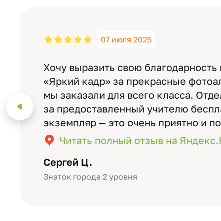
07 июля 2025
Хочу выразить свою благодарность
«Яркий кадр» за прекрасные фотоа
мы заказали для всего класса. Отд
за предоставленный учителю бесп
экземпляр — это очень приятно и п
значимость события. Качество аль
Читать полный отзыв на Яндекс
уровне: плотная бумага, красивый 
Сергей Ц.
Знаток города 2 уровня