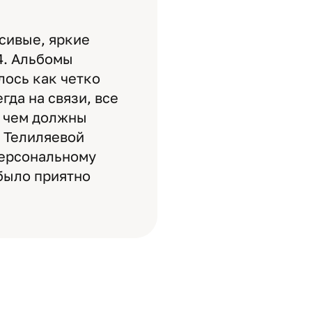
сивые, яркие
4. Альбомы
лось как четко
гда на связи, все
, чем должны
 Телиляевой
персональному
 было приятно