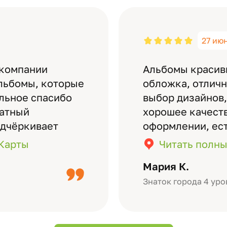
27 ию
 компании
Альбомы красив
льбомы, которые
обложка, отлич
ельное спасибо
выбор дизайнов,
латный
хорошее качеств
одчёркивает
оформлении, ес
бомов на высшем
кадры (потом м
.Карты
Читать полны
дизайн….
короткое видео 
Мария К.
Небольшой…
Знаток города 4 уро