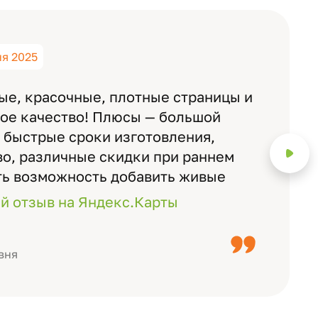
ня 2025
ые, красочные, плотные страницы и
ное качество! Плюсы — большой
 быстрые сроки изготовления,
о, различные скидки при раннем
ть возможность добавить живые
ожно смотреть через телефон
й отзыв на Яндекс.Карты
с детьми, воспитателями).
вня