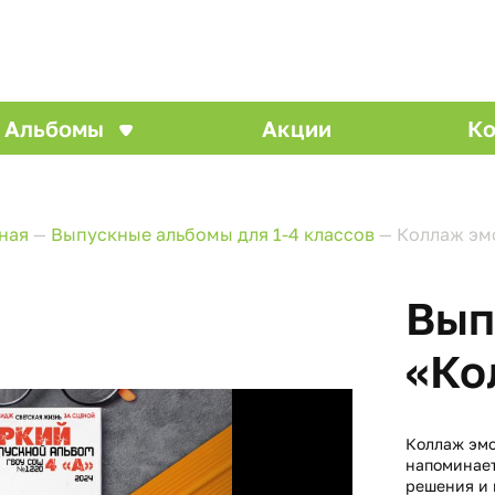
Альбомы
Акции
Ко
ная
—
Выпускные альбомы для 1-4 классов
—
Коллаж эм
Вып
«Ко
Коллаж эмо
напоминает
решения и 