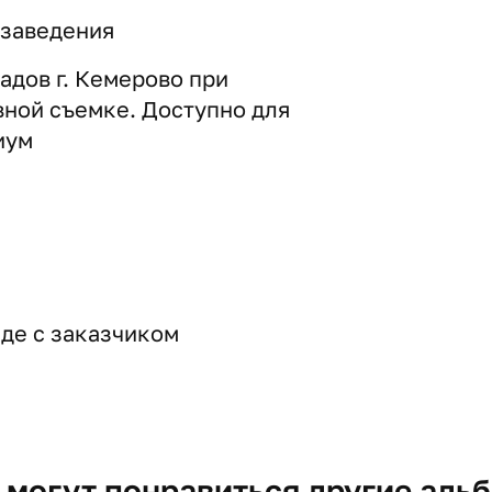
 заведения
адов г. Кемерово при
вной съемке. Доступно для
иум
де с заказчиком
 могут понравиться другие аль