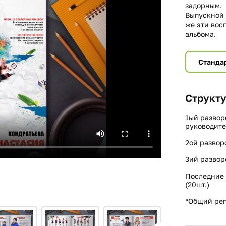
задорным.
Выпускной 
же эти вос
альбома.
Станда
Структу
1ый развор
руководите
2ой развор
3ий развор
Последние 
(20шт.)
*Общий реп