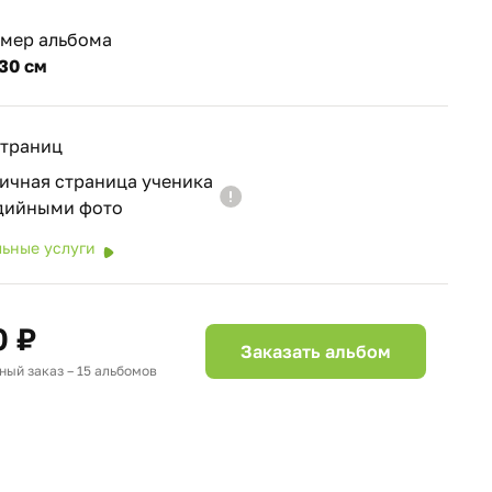
змер альбома
30 см
страниц
ичная страница ученика
удийными фото
ьные услуги
0 ₽
Заказать альбом
ый заказ – 15 альбомов