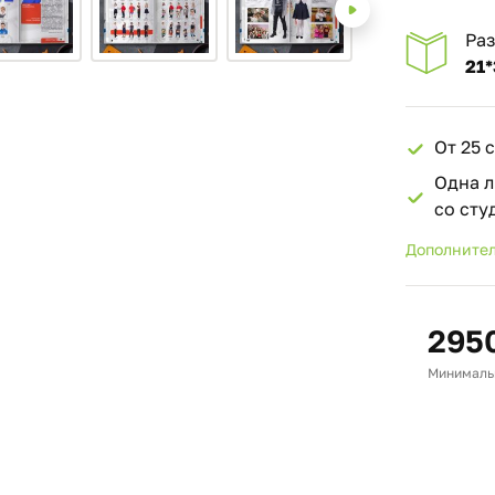
Ра
21*
От 25 
Одна л
со ст
Дополнител
295
Минимальн